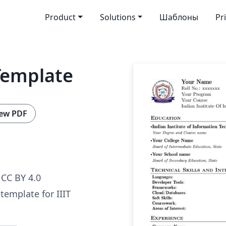
Product
Solutions
Шаблоны
Pr
Template
ew PDF
CC BY 4.0
template for IIIT