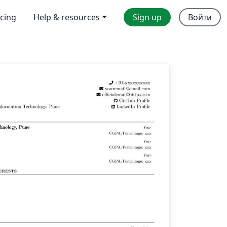
icing
Help & resources
Sign up
Войти