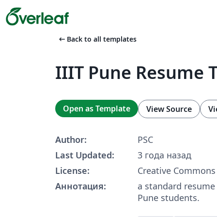
arrow_left_alt
Back to all templates
IIIT Pune Resume 
Open as Template
View Source
Vi
Author:
PSC
Last Updated:
3 года назад
License:
Creative Commons 
Аннотация:
a standard resume 
Pune students.