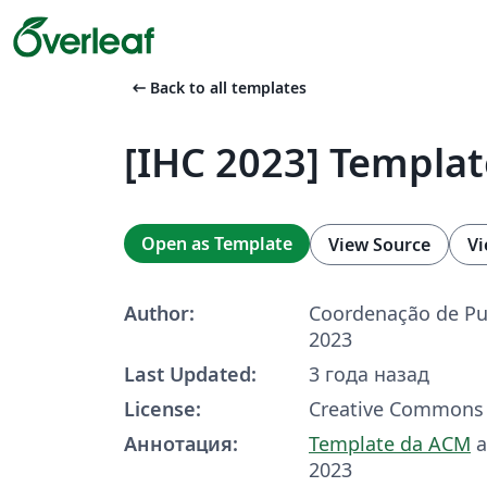
arrow_left_alt
Back to all templates
[IHC 2023] Templa
Open as Template
View Source
Vi
Author:
Coordenação de Pu
2023
Last Updated:
3 года назад
License:
Creative Commons 
Аннотация:
Template da ACM
a
2023