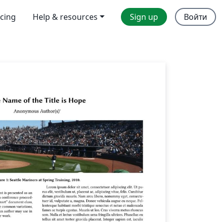
icing
Help & resources
Sign up
Войти