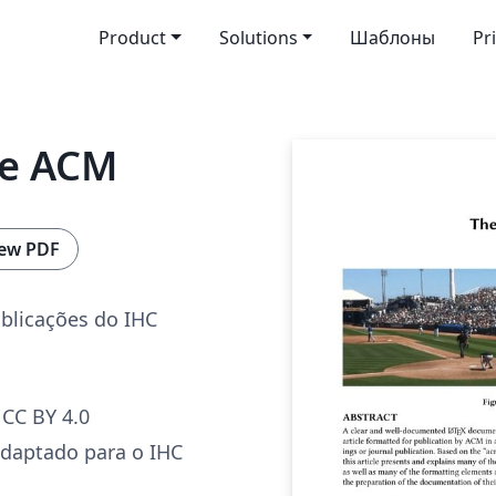
Product
Solutions
Шаблоны
Pr
te ACM
ew PDF
blicações do IHC
CC BY 4.0
daptado para o IHC