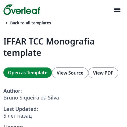
menu
arrow_left_alt
Back to all templates
IFFAR TCC Monografia
template
Open as Template
View Source
View PDF
Author:
Bruno Siqueira da Silva
Last Updated:
5 лет назад
License: