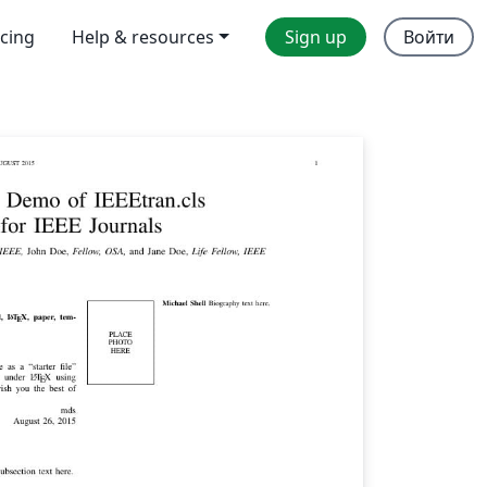
icing
Help & resources
Sign up
Войти