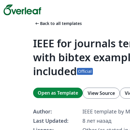
arrow_left_alt
Back to all templates
IEEE for journals t
with bibtex example
included
Official
Open as Template
View Source
Vi
Author:
IEEE template by M
Last Updated:
8 лет назад
License:
Other (as stated in