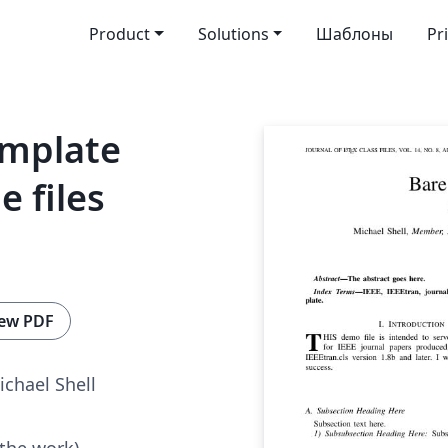
Product
Solutions
Шаблоны
Pr
emplate
 files
ew PDF
ichael Shell
 the work)