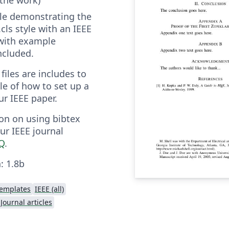
file demonstrating the
cls style with an IEEE
 with example
included.
files are includes to
e of how to set up a
ur IEEE paper.
on on using bibtex
our IEEE journal
AQ
.
: 1.8b
 Templates
IEEE (all)
Journal articles