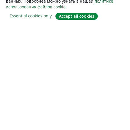
данных. Подробнее можно узнать в нашей
политике
использования файлов cookie
.
Essential cookies only
Accept all cookies
О сайте
О нас
Careers
Блог
Solutions
For business