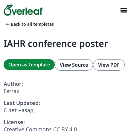
menu
arrow_left_alt
Back to all templates
IAHR conference poster
Open as Template
View Source
View PDF
Author:
Ferras
Last Updated:
6 лет назад
License:
Creative Commons CC BY 4.0