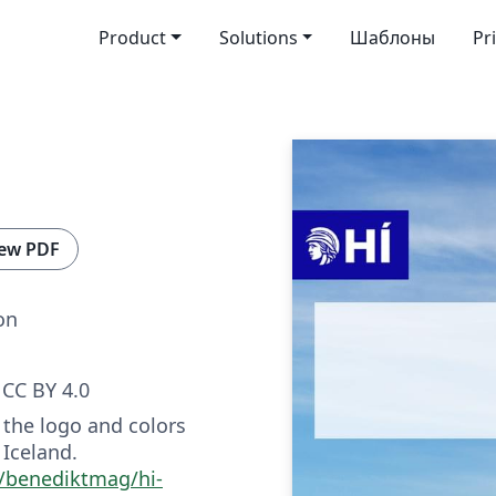
Product
Solutions
Шаблоны
Pr
ew PDF
on
CC BY 4.0
 the logo and colors
 Iceland.
m/benediktmag/hi-