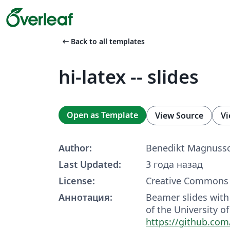
arrow_left_alt
Back to all templates
hi-latex -- slides
Open as Template
View Source
Vi
Author:
Benedikt Magnuss
Last Updated:
3 года назад
License:
Creative Commons 
Аннотация:
Beamer slides with
of the University of
https://github.co