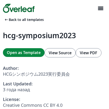
menu
arrow_left_alt
Back to all templates
hcg-symposium2023
Open as Template
View Source
View PDF
Author:
HCGシンポジウム2023実行委員会
Last Updated:
3 года назад
License:
Creative Commons CC BY 4.0