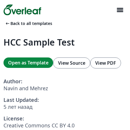
menu
arrow_left_alt
Back to all templates
HCC Sample Test
Open as Template
View Source
View PDF
Author:
Navin and Mehrez
Last Updated:
5 лет назад
License:
Creative Commons CC BY 4.0