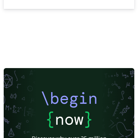
\begin
{
now
}