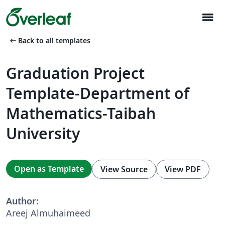
menu
arrow_left_alt
Back to all templates
Graduation Project
Template-Department of
Mathematics-Taibah
University
Open as Template
View Source
View PDF
Author:
Areej Almuhaimeed