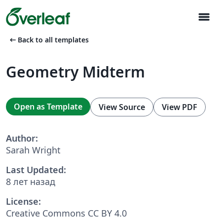
menu
arrow_left_alt
Back to all templates
Geometry Midterm
Open as Template
View Source
View PDF
Author:
Sarah Wright
Last Updated:
8 лет назад
License:
Creative Commons CC BY 4.0