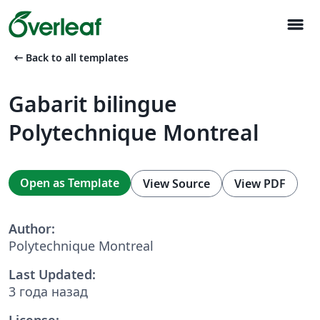
menu
arrow_left_alt
Back to all templates
Gabarit bilingue
Polytechnique Montreal
Open as Template
View Source
View PDF
Author:
Polytechnique Montreal
Last Updated:
3 года назад
License: