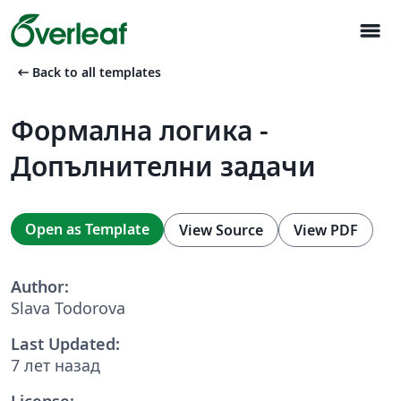
menu
arrow_left_alt
Back to all templates
Формална логика -
Допълнителни задачи
Open as Template
View Source
View PDF
Author:
Slava Todorova
Last Updated:
7 лет назад
License: