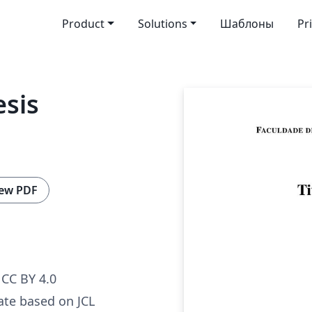
Product
Solutions
Шаблоны
Pr
sis
ew PDF
CC BY 4.0
te based on JCL