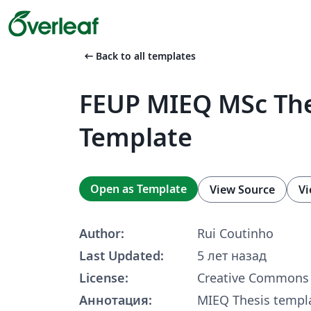
arrow_left_alt
Back to all templates
FEUP MIEQ MSc The
Template
Open as Template
View Source
Vi
Author:
Rui Coutinho
Last Updated:
5 лет назад
License:
Creative Commons 
Аннотация:
MIEQ Thesis templa