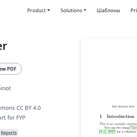
Product
Solutions
Шаблоны
Pr
er
ew PDF
inot
mmons CC BY 4.0
rt for FYP
Reports