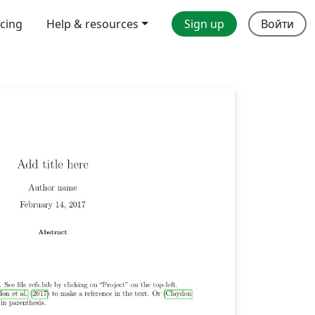
icing
Help & resources
Sign up
Войти