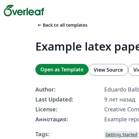
arrow_left_alt
Back to all templates
Example latex pap
Open as Template
View Source
Vi
Author:
Eduardo Balb
Last Updated:
9 лет назад
License:
Creative Co
Аннотация:
Example repo
Tags:
Getting Started