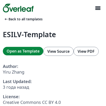
menu
arrow_left_alt
Back to all templates
ESILV-Template
Open as Template
View Source
View PDF
Author:
Yiru Zhang
Last Updated:
3 года назад
License:
Creative Commons CC BY 4.0