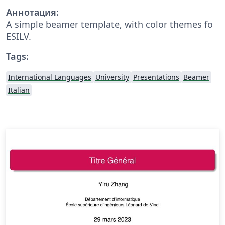
Аннотация:
A simple beamer template, with color themes fo
ESILV.
Tags:
International Languages
University
Presentations
Beamer
Italian