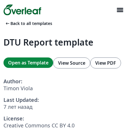
menu
arrow_left_alt
Back to all templates
DTU Report template
Open as Template
View Source
View PDF
Author:
Timon Viola
Last Updated:
7 лет назад
License:
Creative Commons CC BY 4.0