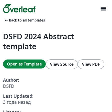
menu
arrow_left_alt
Back to all templates
DSFD 2024 Abstract
template
Open as Template
View Source
View PDF
Author:
DSFD
Last Updated:
3 года назад
License: