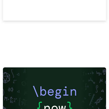
\begin
{
now
}