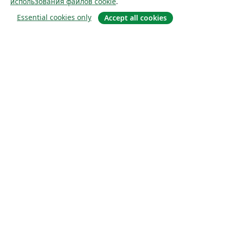
использования файлов cookie
.
Essential cookies only
Accept all cookies
О сайте
О нас
Careers
Блог
Solutions
For business
For universities