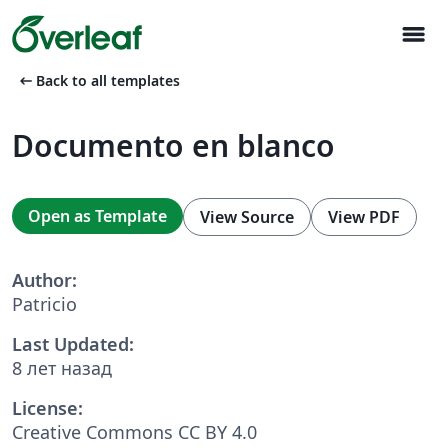
menu
arrow_left_alt
Back to all templates
Documento en blanco
Open as Template
View Source
View PDF
Author:
Patricio
Last Updated:
8 лет назад
License:
Creative Commons CC BY 4.0