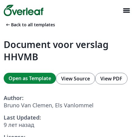
menu
arrow_left_alt
Back to all templates
Document voor verslag
HHVMB
Open as Template
View Source
View PDF
Author:
Bruno Van Clemen, Els Vanlommel
Last Updated:
9 лет назад
License: