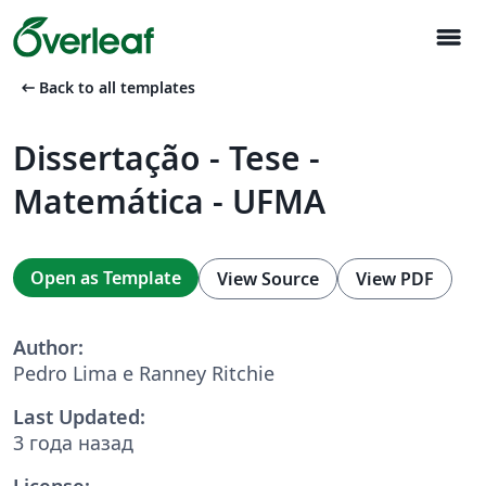
menu
arrow_left_alt
Back to all templates
Dissertação - Tese -
Matemática - UFMA
Open as Template
View Source
View PDF
Author:
Pedro Lima e Ranney Ritchie
Last Updated:
3 года назад
License: