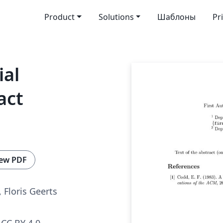
Product
Solutions
Шаблоны
Pr
ial
act
ew PDF
Floris Geerts
CC BY 4.0