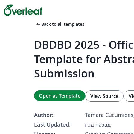
arrow_left_alt
Back to all templates
DBDBD 2025 - Offic
Template for Abstr
Submission
Open as Template
View Source
Vi
Author:
Tamara Cucumides, 
Last Updated:
год назад
License:
Creative Commons 