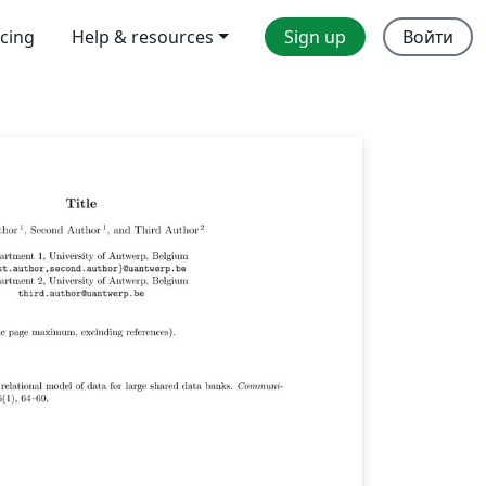
icing
Help & resources
Sign up
Войти