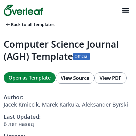
menu
arrow_left_alt
Back to all templates
Computer Science Journal
(AGH) Template
Official
Open as Template
View Source
View PDF
Author:
Jacek Kmiecik, Marek Karkula, Aleksander Byrski
Last Updated:
6 лет назад
License: