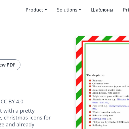
Product
Solutions
Шаблоны
Pr
ew PDF
CC BY 4.0
t with a pretty
, christmas icons for
ize and already