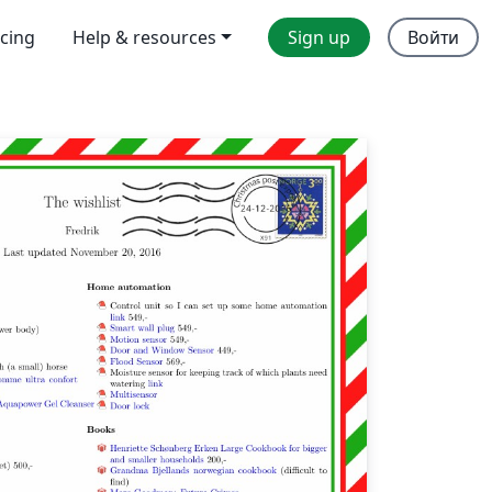
icing
Help & resources
Sign up
Войти