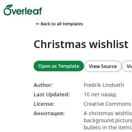
arrow_left_alt
Back to all templates
Christmas wishlist
Open as Template
View Source
Vi
Author:
Fredrik Lindseth
Last Updated:
10 лет назад
License:
Creative Commons 
Аннотация:
A christmas wishlis
background picture
bullets in the item