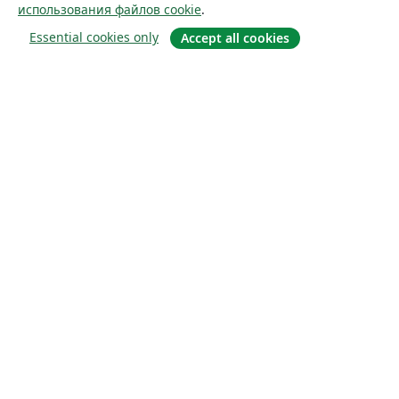
использования файлов cookie
.
Essential cookies only
Accept all cookies
О сайте
О нас
Careers
Блог
Solutions
For business
For universities