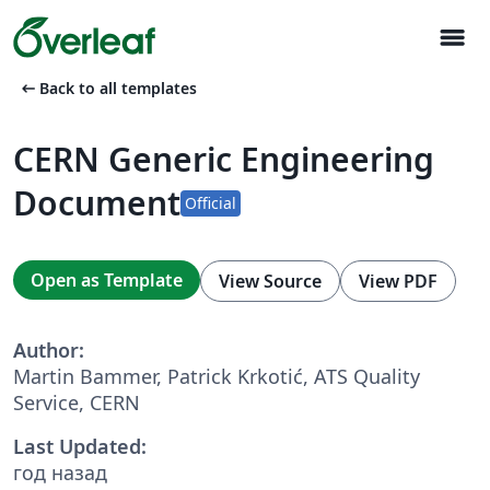
menu
arrow_left_alt
Back to all templates
CERN Generic Engineering
Document
Official
Open as Template
View Source
View PDF
Author:
Martin Bammer, Patrick Krkotić, ATS Quality
Service, CERN
Last Updated:
год назад