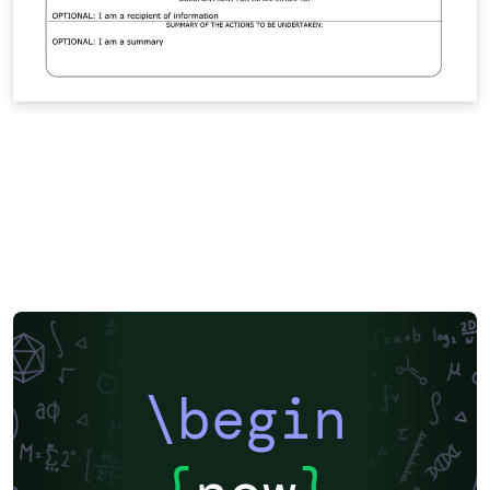
\begin