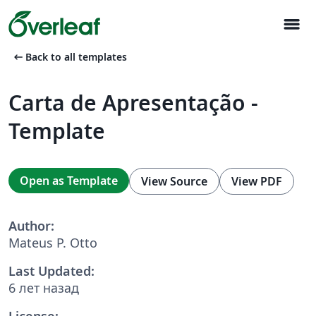
menu
arrow_left_alt
Back to all templates
Carta de Apresentação -
Template
Open as Template
View Source
View PDF
Author:
Mateus P. Otto
Last Updated:
6 лет назад
License: