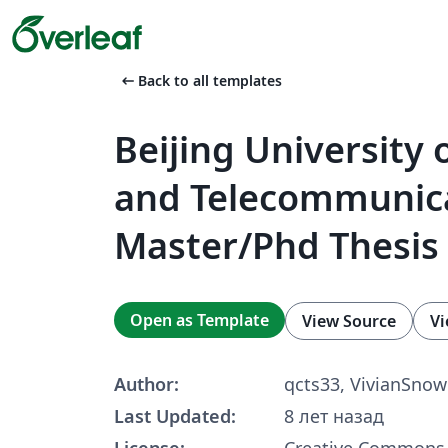
arrow_left_alt
Back to all templates
Beijing University 
and Telecommunic
Master/Phd Thesis
Open as Template
View Source
Vi
Author:
qcts33, VivianSnow
Last Updated:
8 лет назад
License:
Creative Commons 