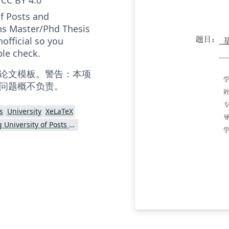
of Posts and
s Master/Phd Thesis
nofficial so you
le check.
论文模板。警告：本项
问题概不负责。
s
University
XeLaTeX
Beijing University of Posts and Telecommunications