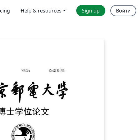
icing
Help & resources
Sign up
Войти