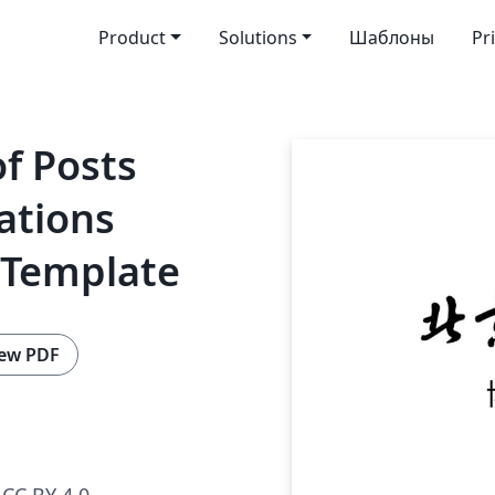
Product
Solutions
Шаблоны
Pr
of Posts
ations
 Template
ew PDF
CC BY 4.0