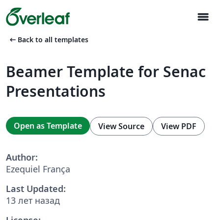
menu
arrow_left_alt
Back to all templates
Beamer Template for Senac
Presentations
Open as Template
View Source
View PDF
Author:
Ezequiel França
Last Updated:
13 лет назад
License: