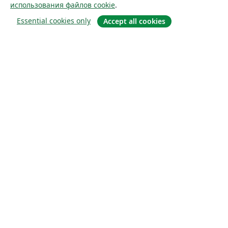
использования файлов cookie
.
Essential cookies only
Accept all cookies
О сайте
О нас
Careers
Блог
Solutions
For business
For universities