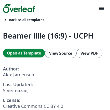
menu
arrow_left_alt
Back to all templates
Beamer lille (16:9) - UCPH
Open as Template
View Source
View PDF
Author:
Alex Jørgensen
Last Updated:
5 лет назад
License:
Creative Commons CC BY 4.0