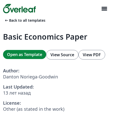
menu
arrow_left_alt
Back to all templates
Basic Economics Paper
Open as Template
View Source
View PDF
Author:
Danton Noriega-Goodwin
Last Updated:
13 лет назад
License:
Other (as stated in the work)