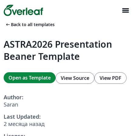
menu
arrow_left_alt
Back to all templates
ASTRA2026 Presentation
Beaner Template
Open as Template
View Source
View PDF
Author:
Saran
Last Updated:
2 месяца назад
License: