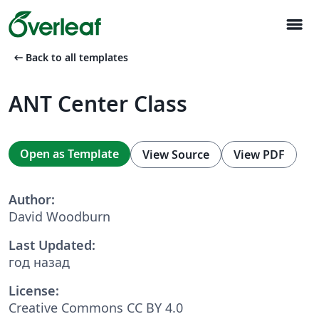
menu
arrow_left_alt
Back to all templates
ANT Center Class
Open as Template
View Source
View PDF
Author:
David Woodburn
Last Updated:
год назад
License:
Creative Commons CC BY 4.0