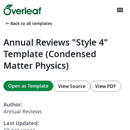
menu
arrow_left_alt
Back to all templates
Annual Reviews "Style 4"
Template (Condensed
Matter Physics)
Open as Template
View Source
View PDF
Author:
Annual Reviews
Last Updated:
10 лет назад