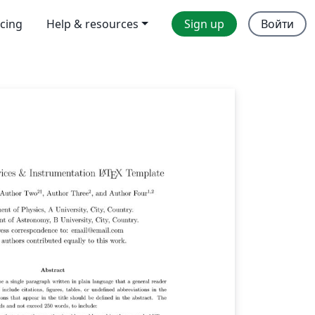
icing
Help & resources
Sign up
Войти