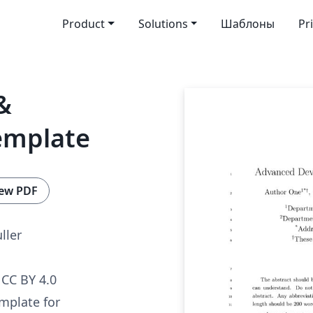
Product
Solutions
Шаблоны
Pr
&
emplate
ew PDF
ller
CC BY 4.0
mplate for