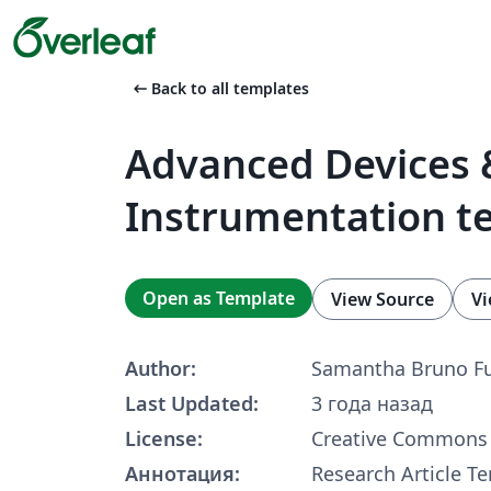
arrow_left_alt
Back to all templates
Advanced Devices 
Instrumentation t
Open as Template
View Source
Vi
Author:
Samantha Bruno Fu
Last Updated:
3 года назад
License:
Creative Commons 
Аннотация:
Research Article Te