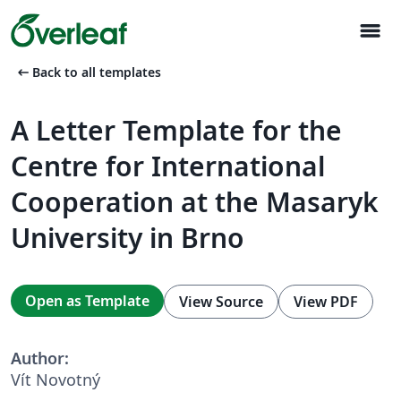
menu
arrow_left_alt
Back to all templates
A Letter Template for the
Centre for International
Cooperation at the Masaryk
University in Brno
Open as Template
View Source
View PDF
Author:
Vít Novotný