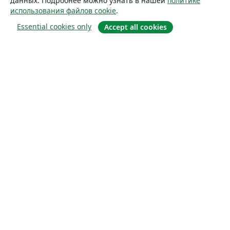
данных. Подробнее можно узнать в нашей
политике
использования файлов cookie
.
Essential cookies only
Accept all cookies
О сайте
О нас
Careers
Блог
Solutions
For business