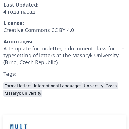
Last Updated:
4 года назад
License:
Creative Commons CC BY 4.0
Аннотация:
A template for muletter, a document class for the
typesetting of letters at the Masaryk Univer­sity
(Brno, Czech Repub­lic).
Tags:
Formal letters
International Languages
University
Czech
Masaryk University