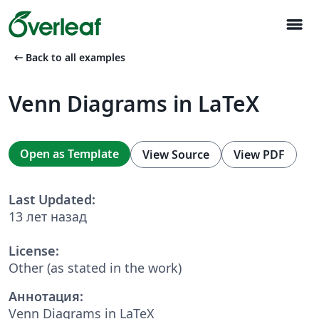
menu
arrow_left_alt
Back to all examples
Venn Diagrams in LaTeX
Open as Template
View Source
View PDF
Last Updated:
13 лет назад
License:
Other (as stated in the work)
Аннотация:
Venn Diagrams in LaTeX