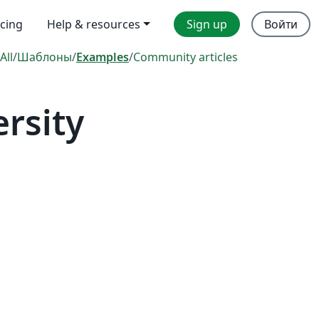
icing
Help & resources
Sign up
Войти
All
/
Шаблоны
/
Examples
/
Community articles
rsity