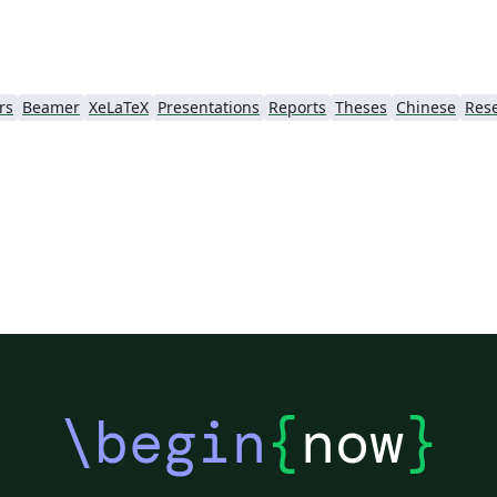
rs
Beamer
XeLaTeX
Presentations
Reports
Theses
Chinese
Res
\begin
{
now
}