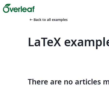
arrow_left_alt
Back to all examples
LaTeX example
There are no articles 