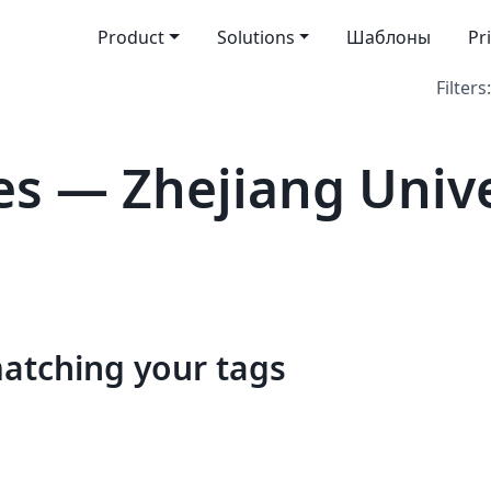
Product
Solutions
Шаблоны
Pr
Filters:
s — Zhejiang Unive
matching your tags