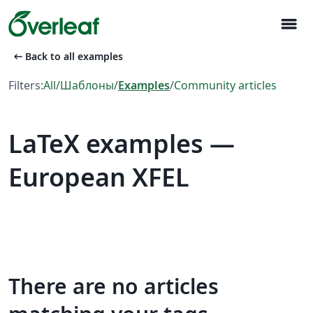
menu
arrow_left_alt
Back to all examples
Filters:
All
/
Шаблоны
/
Examples
/
Community articles
LaTeX examples —
European XFEL
There are no articles