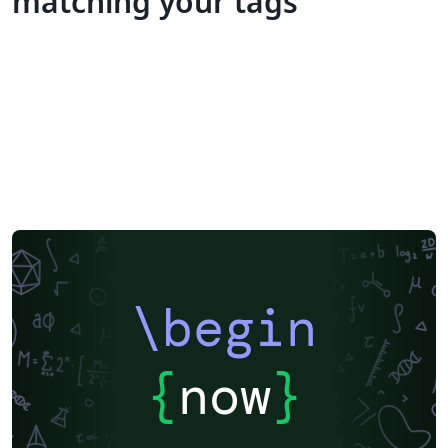
matching your tags
\begin
{
now
}