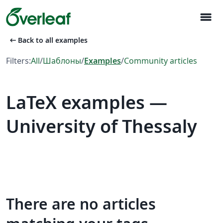
menu
arrow_left_alt
Back to all examples
Filters:
All
/
Шаблоны
/
Examples
/
Community articles
LaTeX examples —
University of Thessaly
There are no articles