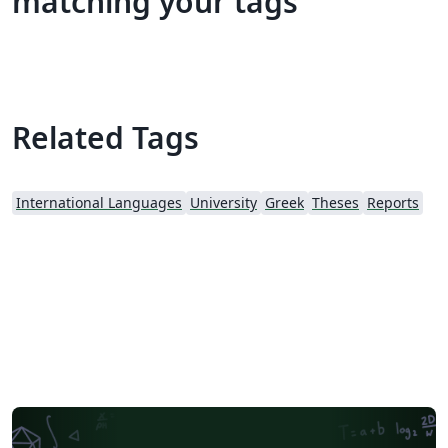
matching your tags
Related Tags
International Languages
University
Greek
Theses
Reports