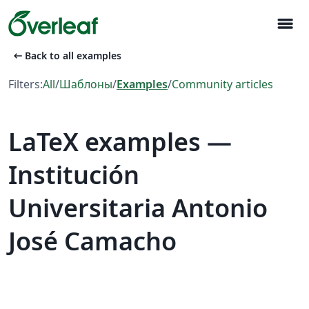
menu
arrow_left_alt
Back to all examples
Filters:
All
/
Шаблоны
/
Examples
/
Community articles
LaTeX examples —
Institución
Universitaria Antonio
José Camacho