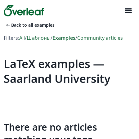
menu
arrow_left_alt
Back to all examples
Filters:
All
/
Шаблоны
/
Examples
/
Community articles
LaTeX examples —
Saarland University
There are no articles