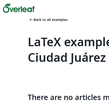
arrow_left_alt
Back to all examples
LaTeX exampl
Ciudad Juárez
There are no articles 