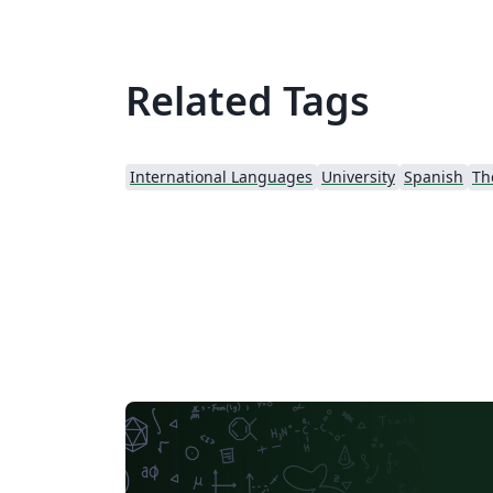
Related Tags
International Languages
University
Spanish
Th