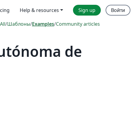
icing
Help & resources
Sign up
Войти
All
/
Шаблоны
/
Examples
/
Community articles
Autónoma de