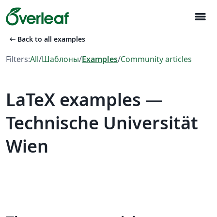
menu
arrow_left_alt
Back to all examples
Filters:
All
/
Шаблоны
/
Examples
/
Community articles
LaTeX examples —
Technische Universität
Wien