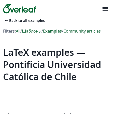
menu
arrow_left_alt
Back to all examples
Filters:
All
/
Шаблоны
/
Examples
/
Community articles
LaTeX examples —
Pontificia Universidad
Católica de Chile