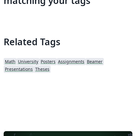
matching your tags
Related Tags
Math
University
Posters
Assignments
Beamer
Presentations
Theses