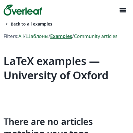
menu
arrow_left_alt
Back to all examples
Filters:
All
/
Шаблоны
/
Examples
/
Community articles
LaTeX examples —
University of Oxford
There are no articles