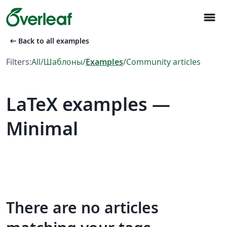
menu
arrow_left_alt
Back to all examples
Filters:
All
/
Шаблоны
/
Examples
/
Community articles
LaTeX examples —
Minimal
There are no articles