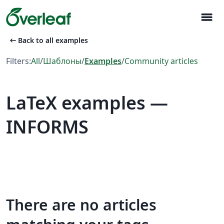
menu
arrow_left_alt
Back to all examples
Filters:
All
/
Шаблоны
/
Examples
/
Community articles
LaTeX examples —
INFORMS
There are no articles