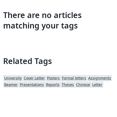
There are no articles
matching your tags
Related Tags
University
Cover Letter
Posters
Formal letters
Assignments
Beamer
Presentations
Reports
Theses
Chinese
Letter