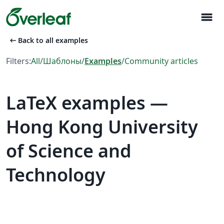
menu
arrow_left_alt
Back to all examples
Filters:
All
/
Шаблоны
/
Examples
/
Community articles
LaTeX examples —
Hong Kong University
of Science and
Technology