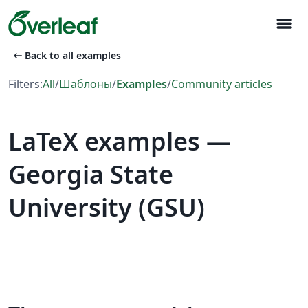
menu
arrow_left_alt
Back to all examples
Filters:
All
/
Шаблоны
/
Examples
/
Community articles
LaTeX examples —
Georgia State
University (GSU)