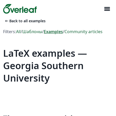
menu
arrow_left_alt
Back to all examples
Filters:
All
/
Шаблоны
/
Examples
/
Community articles
LaTeX examples —
Georgia Southern
University