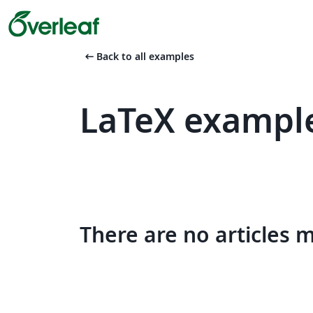
arrow_left_alt
Back to all examples
LaTeX example
There are no articles 