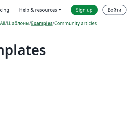
icing
Help & resources
Sign up
Войти
All
/
Шаблоны
/
Examples
/
Community articles
mplates