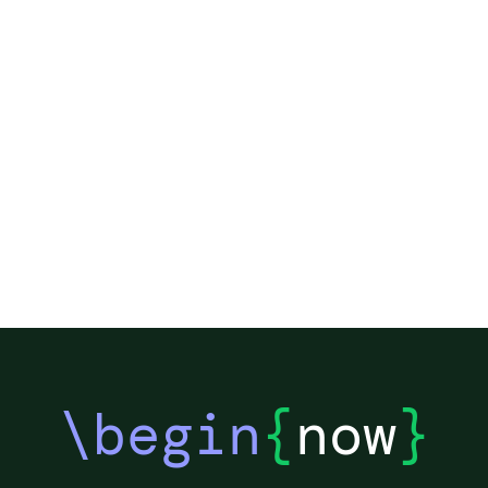
\begin
{
now
}